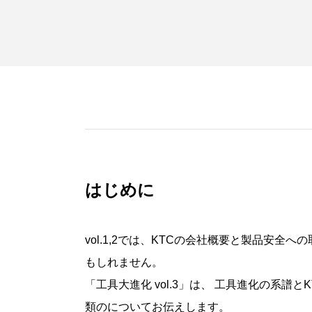
はじめに
vol.1,2では、KTC
の会社概要と製品安全への
もしれません。
「工具大進化 vol.3」は、 工具進化の系譜と
K
類のについてお伝えします。