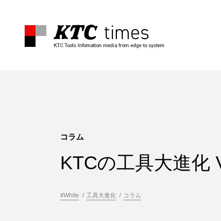
コラム
KTCの工具大進化 Vo
#White
工具大進化
コラム