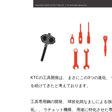
KTC
の工具開発は、 まさにこの
3
つの進化、 
を続けてきたと考えております。
工具専用鋼の開発、 球状化焼なましによる強
化」、 ラチェット機構、 用途に特化させた