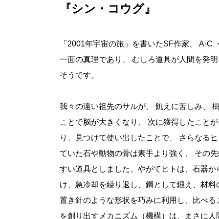
『シン・コウグ』
「
2001
年宇宙の旅」を書いた
SF
作家、
A·C
一面の真理であり、 むしろ道具が人間を発明
そうです。
我々の遠い祖先のサルが、 飢えに苦しみ、 
ことで脳が大きくなり、 次に獲得したことが
り、見つけて使い出したことで、 さらなるヒ
ていた石や動物の骨は素手より強く、 その先
すい道具としました。やがてヒトは、石器か
け、急冷却を繰り返し、鋼として鍛え、材料
置き針のような形状を巧みに利用し、比べる
を創り出すメカニズム（機構）は、まさに人