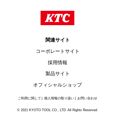
関連サイト
コーポレートサイト
採用情報
製品サイト
オフィシャルショップ
ご利用に関して
個人情報の取り扱い
お問い合わせ
© 2021 KYOTO TOOL CO., LTD. All Rights Reserved.