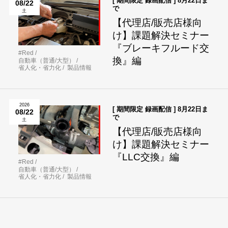
[ 期間限定 録画配信 ] 8月22日ま
08/22
で
土
【代理店/販売店様向
け】課題解決セミナー
『ブレーキフルード交
#Red
換』編
自動車（普通/大型）
省人化・省力化
製品情報
2026
[ 期間限定 録画配信 ] 8月22日ま
08/22
で
土
【代理店/販売店様向
け】課題解決セミナー
『LLC交換』編
#Red
自動車（普通/大型）
省人化・省力化
製品情報