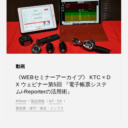
動画
《WEBセミナーアーカイブ》 KTC × D
X ウェビナー第5回 『電子帳票システ
ムi-Reporterの活用術』
#Silver
製品情報
IoT・DX
製造業・保守・保全・インフラ