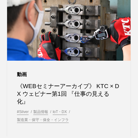
動画
《WEBセミナーアーカイブ》 KTC × D
X ウェビナー第1回 『仕事の見える
化』
#Silver
製品情報
IoT・DX
製造業・保守・保全・インフラ