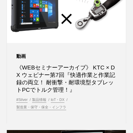
動画
《WEBセミナーアーカイブ》 KTC × D
X ウェビナー第7回『快適作業と作業記
録の両立！ 耐衝撃・耐環境型タブレッ
トPCでトルク管理！』
#Silver
製品情報
IoT・DX
製造業・保守・保全・インフラ