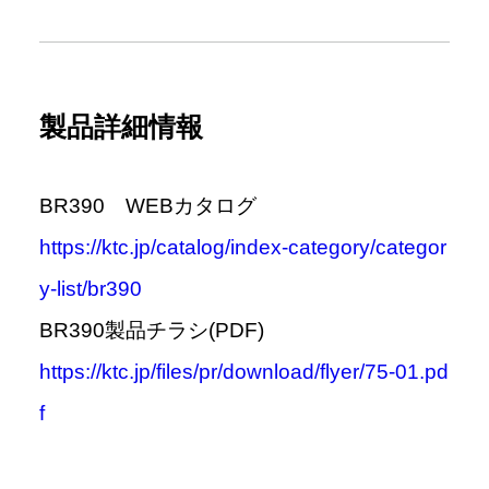
製品詳細情報
BR390 WEBカタログ
https://ktc.jp/catalog/index-category/categor
y-list/br390
BR390製品チラシ(PDF)
https://ktc.jp/files/pr/download/flyer/75-01.pd
f