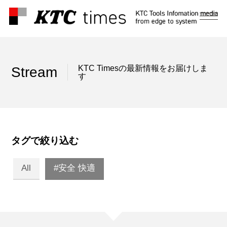
メ
ニ
ュ
ー
KTC Timesの最新情報をお届けしま
Stream
す
タグで絞り込む
All
#安全 快適