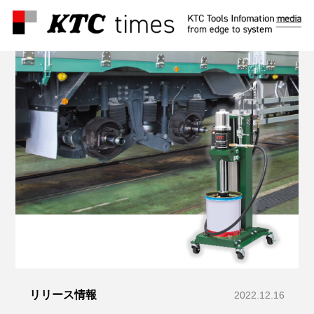
メ
ニ
ュ
ー
リリース情報
2022.12.16