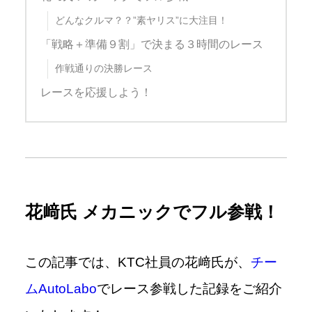
どんなクルマ？？”素ヤリス”に大注目！
「戦略＋準備９割」で決まる３時間のレース
作戦通りの決勝レース
レースを応援しよう！
花﨑氏 メカニックでフル参戦！
この記事では、KTC社員の花﨑氏が、
チー
ム
AutoLabo
でレース参戦した記録をご紹介