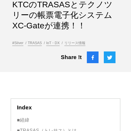
KTCのTRASASとテクノツ
リーの帳票電子化システム
XC-Gateが連携！！
#Silver
TRASAS
IoT・DX
リリース情報
Share !t
Index
■経緯
■TRASAS（トレサス）とは