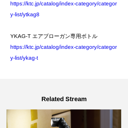
https://ktc.jp/catalog/index-category/categor
y-list/ytkag8
YKAG-T エアブローガン専用ボトル
https://ktc.jp/catalog/index-category/categor
y-list/ykag-t
Related Stream