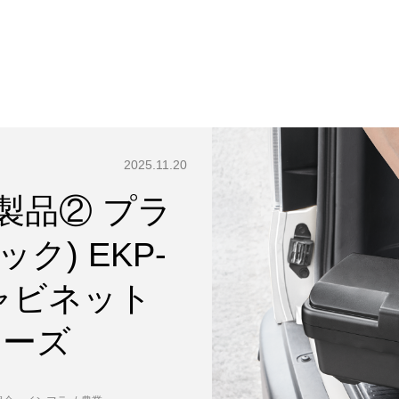
2025.11.20
新製品② プラ
ク) EKP-
ャビネット
リーズ