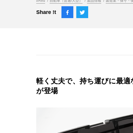
#Red
自動車（普通/大型）
製品情報
製造業・保守・
Share !t
軽く丈夫で、持ち運びに最適
が登場