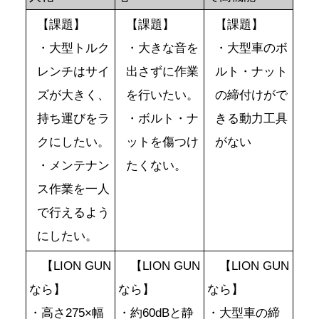
【課題】
【課題】
【課題】
・大型トルク
・大きな音を
・大型車のボ
レンチはサイ
出さずに作業
ルト・ナット
ズが大きく、
を行いたい。
の締付けがで
持ち運びをラ
・ボルト・ナ
きる動力工具
クにしたい。
ットを傷つけ
がない
・メンテナン
たくない。
ス作業を一人
で行えるよう
にしたい。
【LION GUN
【LION GUN
【LION GUN
なら】
なら】
なら】
・高さ275×幅
・約60dBと静
・大型車の締