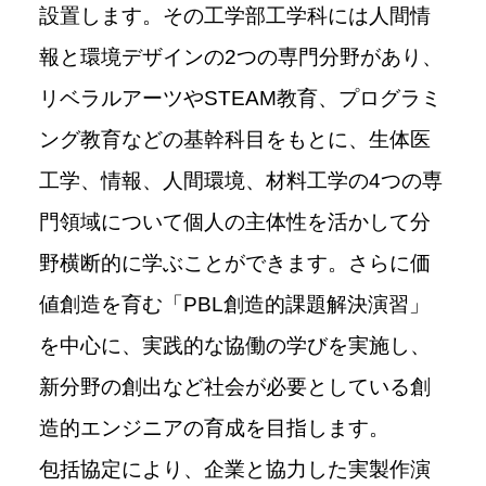
設置します。その工学部工学科には人間情
報と環境デザインの
2
つの専門分野があり、
リベラルアーツや
STEAM
教育、プログラミ
ング教育などの基幹科目をもとに、生体医
工学、情報、人間環境、材料工学の
4
つの専
門領域について個人の主体性を活かして分
野横断的に学ぶことができます。さらに価
値創造を育む「
PBL
創造的課題解決演習」
を中心に、実践的な協働の学びを実施し、
新分野の創出など社会が必要としている創
造的エンジニアの育成を目指します。
包括協定により、企業と協力した実製作演